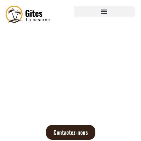
Évasion authentique aux gîtes la
caserne
Nichés entre nature et tranquillité, nos gîtes vous
ouvrent les portes d’un séjour ressourçant. À
travers nos articles, découvrez les charmes de la
région, nos coups de cœur locaux, et tous les
conseils pour vivre une escapade inoubliable.
Contactez-nous